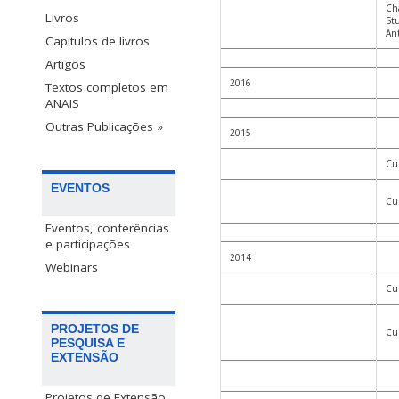
Cha
Livros
Stu
An
Capítulos de livros
Artigos
2016
Textos completos em
ANAIS
Outras Publicações »
2015
Cur
EVENTOS
Cur
Eventos, conferências
e participações
2014
Webinars
Cur
PROJETOS DE
Cur
PESQUISA E
EXTENSÃO
Projetos de Extensão