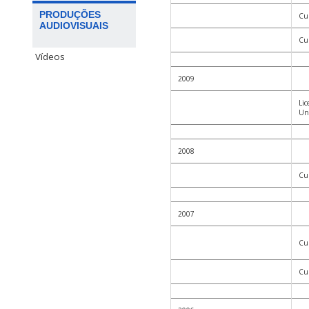
PRODUÇÕES
Cur
AUDIOVISUAIS
Cur
Vídeos
2009
Lic
Uni
2008
Cur
2007
Cur
Cur