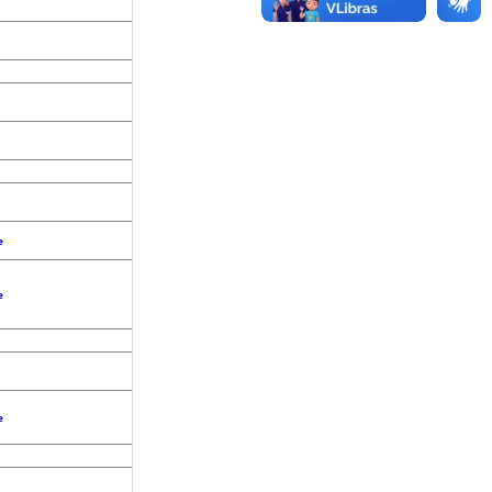
e
e
e