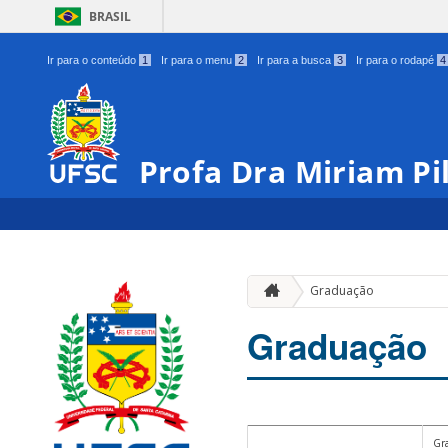
BRASIL
Ir para o conteúdo
1
Ir para o menu
2
Ir para a busca
3
Ir para o rodapé
4
Profa Dra Miriam Pil
Graduação
Graduação
Gr