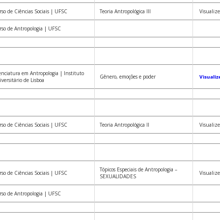
so de Ciências Sociais | UFSC
Teoria Antropológica III
Visualize
so de Antropologia | UFSC
enciatura em Antropologia | Instituto
Gênero, emoções e poder
Visualiz
versitário de Lisboa
so de Ciências Sociais | UFSC
Teoria Antropológica II
Visualize
Tópicos Especiais de Antropologia –
so de Ciências Sociais | UFSC
Visualize
SEXUALIDADES
so de Antropologia | UFSC