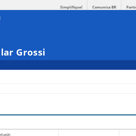
Simplifique!
Comunica BR
Parti
lar Grossi
aduação