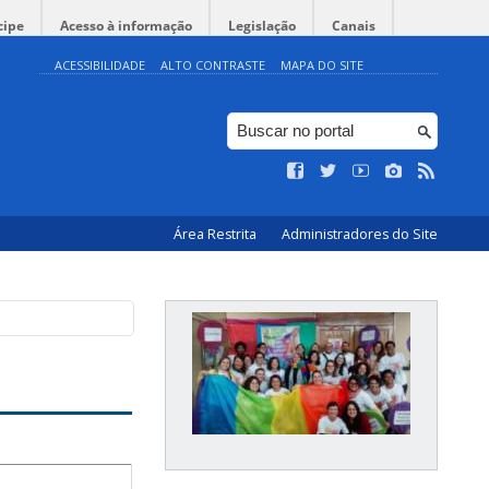
cipe
Acesso à informação
Legislação
Canais
ACESSIBILIDADE
ALTO CONTRASTE
MAPA DO SITE
Área Restrita
Administradores do Site