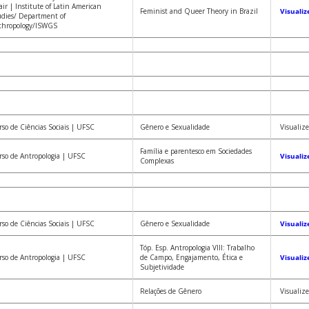
ir | Institute of Latin American
Feminist and Queer Theory in Brazil
Visualiz
dies/ Department of
thropology/ISWGS
so de Ciências Sociais | UFSC
Gênero e Sexualidade
Visualize
Família e parentesco em Sociedades
so de Antropologia | UFSC
Visualiz
Complexas
so de Ciências Sociais | UFSC
Gênero e Sexualidade
Visualiz
Tóp. Esp. Antropologia VIII: Trabalho
so de Antropologia | UFSC
de Campo, Engajamento, Ética e
Visualiz
Subjetividade
Relações de Gênero
Visualize