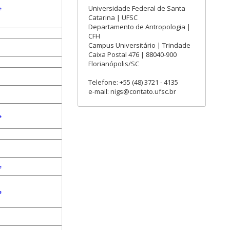
Universidade Federal de Santa
e
Catarina | UFSC
Departamento de Antropologia |
CFH
Campus Universitário | Trindade
Caixa Postal 476 | 88040-900
Florianópolis/SC
Telefone: +55 (48) 3721 - 4135
e-mail: nigs@contato.ufsc.br
e
e
e