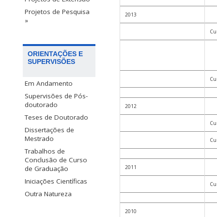
Projetos de Pesquisa
2013
»
Cur
ORIENTAÇÕES E
SUPERVISÕES
Cur
Em Andamento
Supervisões de Pós-
doutorado
2012
Teses de Doutorado
Cur
Dissertações de
Mestrado
Cur
Trabalhos de
Conclusão de Curso
2011
de Graduação
Iniciações Científicas
Cur
Outra Natureza
2010